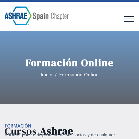
Formación Online
Inicio
Formación Online
FORMACIÓN
Cursos
Ashrae
ASHRAE pone a disposición de sus socios, y de cualquier