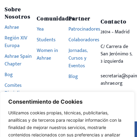
Sobre
Nosotros
Comunidades
Partner
Contacto
Ashrae
Yea
Patrocinadores
28014 – Madrid
Región XIV
Students
Colaboradores
Europa
C/ Carrera de
Women in
Jornadas,
San Jerónimo 5,
Ashrae Spain
Ashrae
Cursos y
3 izquierda
Chapter
Eventos
Bog
secretaria@spain
Blog
ashrae.org
Comites
Disciplinares
Consentimiento de Cookies
Hazte
Miembro
Utilizamos cookies propias, técnicas, publicitarias,
analíticas y de terceros para recopilar información con la
finalidad de mejorar nuestros servicios, mostrarle
Aviso Legal
contenidos relacionados con sus preferencias y analizar