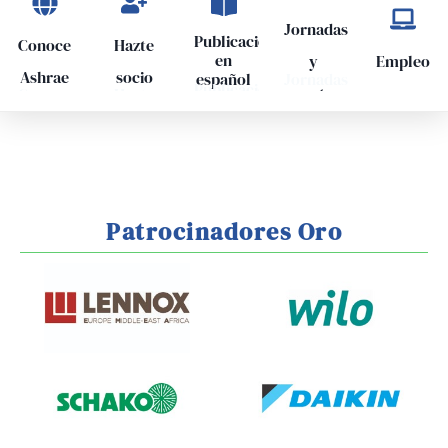
Jornadas
Publicaciones
Conoce
Hazte
en
y
Empleo
Ashrae
socio
Jornadas
español
Publicaciones
eventos
Conoce
Hazte
en
y
Empleo
Ashrae
socio
español
eventos
Ver
Ver
Ver
Ver
Más
Más
Más
Más
Ver
Más
Patrocinadores Oro