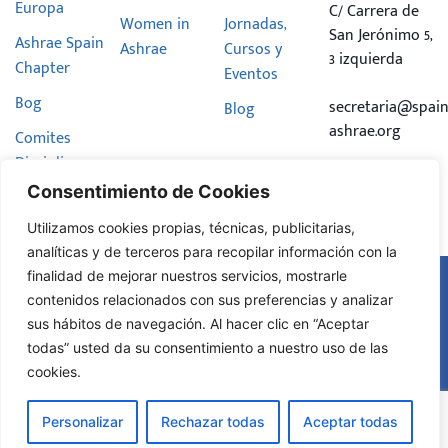
Europa
C/ Carrera de
Women in
Jornadas,
San Jerónimo 5,
Ashrae Spain
Ashrae
Cursos y
3 izquierda
Chapter
Eventos
Bog
secretaria@spain
Blog
ashrae.org
Comites
Disciplinares
Consentimiento de Cookies
Hazte
Miembro
Utilizamos cookies propias, técnicas, publicitarias,
analíticas y de terceros para recopilar información con la
finalidad de mejorar nuestros servicios, mostrarle
Aviso Legal
contenidos relacionados con sus preferencias y analizar
Política de
sus hábitos de navegación. Al hacer clic en “Aceptar
© Todos
Privacidad
los
2025
todas” usted da su consentimiento a nuestro uso de las
Política de
derechos
reservados
cookies.
Cookies
Diseño
Web
Personalizar
Rechazar todas
Aceptar todas