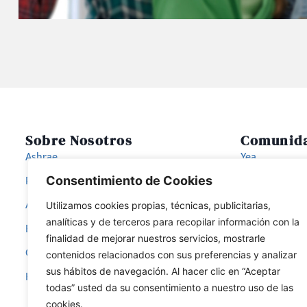
Sobre Nosotros
Comunid
Ashrae
Yea
Región XIV Europa
Students
Consentimiento de Cookies
Ashrae Spain Chapter
Women in As
Utilizamos cookies propias, técnicas, publicitarias,
analíticas y de terceros para recopilar información con la
Bog
finalidad de mejorar nuestros servicios, mostrarle
Comites Disciplinares
contenidos relacionados con sus preferencias y analizar
sus hábitos de navegación. Al hacer clic en “Aceptar
Hazte Miembro
todas” usted da su consentimiento a nuestro uso de las
cookies.