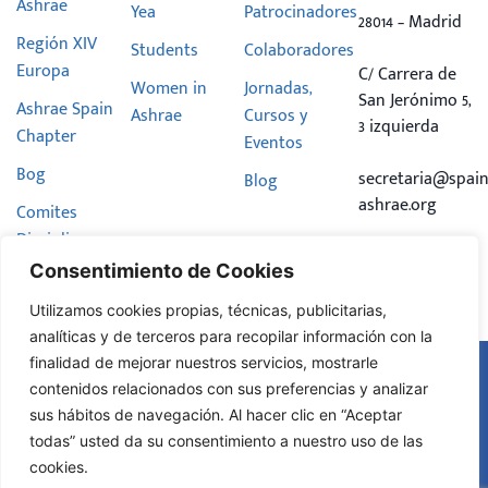
Ashrae
Yea
Patrocinadores
28014 – Madrid
Región XIV
Students
Colaboradores
Europa
C/ Carrera de
Women in
Jornadas,
San Jerónimo 5,
Ashrae Spain
Ashrae
Cursos y
3 izquierda
Chapter
Eventos
Bog
secretaria@spain
Blog
ashrae.org
Comites
Disciplinares
Consentimiento de Cookies
Hazte
Miembro
Utilizamos cookies propias, técnicas, publicitarias,
analíticas y de terceros para recopilar información con la
finalidad de mejorar nuestros servicios, mostrarle
Aviso Legal
contenidos relacionados con sus preferencias y analizar
Política de
sus hábitos de navegación. Al hacer clic en “Aceptar
© Todos
Privacidad
los
todas” usted da su consentimiento a nuestro uso de las
2025
Política de
derechos
reservados
cookies.
Cookies