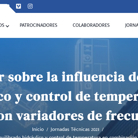
OS
PATROCINADORES
COLABORADORES
JORN
r sobre la influencia 
co y control de tempe
n variadores de frec
Inicio
Jornadas Técnicas 2023
l equilibrado hidráulico y control de temperatura en combinació