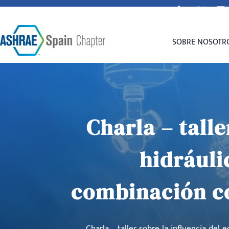
secretaria@spain-ashrae.org
SOBRE NOSOTR
Charla – talle
hidráuli
combinación co
Charla – taller sobre la influencia de