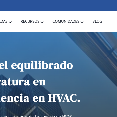
ADAS
RECURSOS
COMUNIDADES
BLOG
del equilibrado
ratura en
uencia en HVAC.
n con variadores de frecuencia en HVAC.