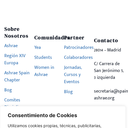
Sobre
Nosotros
Comunidades
Partner
Contacto
Ashrae
Yea
Patrocinadores
28014 – Madrid
Región XIV
Students
Colaboradores
Europa
C/ Carrera de
Women in
Jornadas,
San Jerónimo 5,
Ashrae Spain
Ashrae
Cursos y
3 izquierda
Chapter
Eventos
Bog
secretaria@spain
Blog
ashrae.org
Comites
Disciplinares
Consentimiento de Cookies
Hazte
Miembro
Utilizamos cookies propias, técnicas, publicitarias,