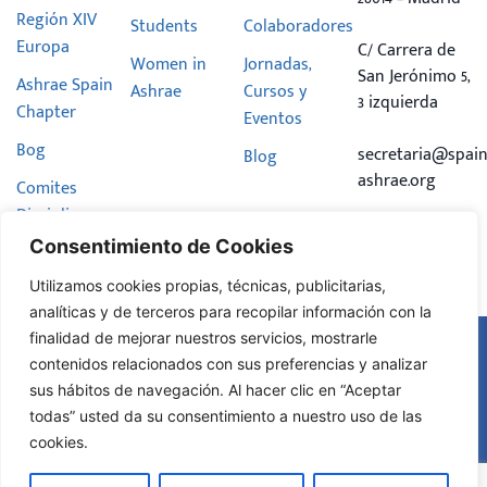
Región XIV
Students
Colaboradores
Europa
C/ Carrera de
Women in
Jornadas,
San Jerónimo 5,
Ashrae Spain
Ashrae
Cursos y
3 izquierda
Chapter
Eventos
Bog
secretaria@spain
Blog
ashrae.org
Comites
Disciplinares
Consentimiento de Cookies
Hazte
Miembro
Utilizamos cookies propias, técnicas, publicitarias,
analíticas y de terceros para recopilar información con la
finalidad de mejorar nuestros servicios, mostrarle
Aviso Legal
contenidos relacionados con sus preferencias y analizar
Política de
sus hábitos de navegación. Al hacer clic en “Aceptar
© Todos
Privacidad
los
2025
todas” usted da su consentimiento a nuestro uso de las
Política de
derechos
reservados
cookies.
Cookies
Diseño