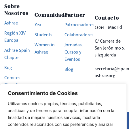
Sobre
Nosotros
Comunidades
Partner
Contacto
Ashrae
Yea
Patrocinadores
28014 – Madrid
Región XIV
Students
Colaboradores
Europa
C/ Carrera de
Women in
Jornadas,
San Jerónimo 5,
Ashrae Spain
Ashrae
Cursos y
3 izquierda
Chapter
Eventos
Bog
secretaria@spain
Blog
ashrae.org
Comites
Disciplinares
Consentimiento de Cookies
Hazte
Miembro
Utilizamos cookies propias, técnicas, publicitarias,
analíticas y de terceros para recopilar información con la
finalidad de mejorar nuestros servicios, mostrarle
Aviso Legal
contenidos relacionados con sus preferencias y analizar
Política de