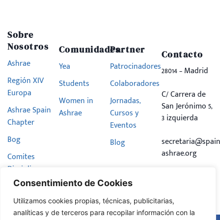
Sobre
Nosotros
Comunidades
Partner
Contacto
Ashrae
Yea
Patrocinadores
28014 – Madrid
Región XIV
Students
Colaboradores
Europa
C/ Carrera de
Women in
Jornadas,
San Jerónimo 5,
Ashrae Spain
Ashrae
Cursos y
3 izquierda
Chapter
Eventos
Bog
secretaria@spain
Blog
ashrae.org
Comites
Disciplinares
Consentimiento de Cookies
Hazte
Miembro
Utilizamos cookies propias, técnicas, publicitarias,
analíticas y de terceros para recopilar información con la