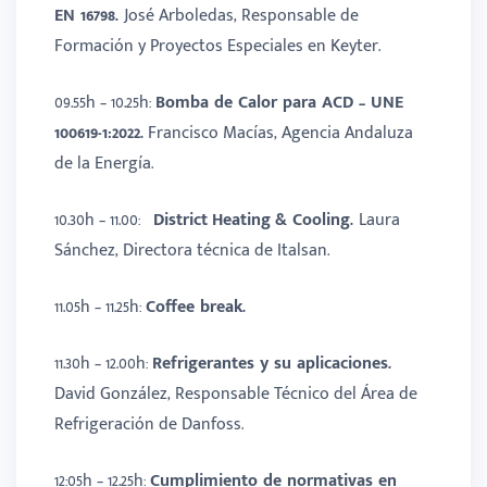
EN 16798.
José Arboledas, Responsable de
Formación y Proyectos Especiales en Keyter.
09.55h – 10.25h:
Bomba de Calor para
ACD – UNE
100619-1:2022.
Francisco Macías, Agencia Andaluza
de la Energía.
10.30h – 11.00:
District
H
eating
&
C
ooling
.
Laura
Sánchez, Directora técnica de Italsan.
11.05h – 11.25h:
Coffee
break.
11.30h – 12.00h:
Refrigerantes y su aplicaciones.
David González, Responsable Técnico del Área de
Refrigeración de Danfoss.
12:05h – 12.25h:
Cumplimiento de normativas en