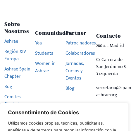
Sobre
Nosotros
Comunidades
Partner
Contacto
Ashrae
Yea
Patrocinadores
28014 – Madrid
Región XIV
Students
Colaboradores
Europa
C/ Carrera de
Women in
Jornadas,
San Jerónimo 5,
Ashrae Spain
Ashrae
Cursos y
3 izquierda
Chapter
Eventos
Bog
secretaria@spain
Blog
ashrae.org
Comites
Disciplinares
Consentimiento de Cookies
Hazte
Miembro
Utilizamos cookies propias, técnicas, publicitarias,
analíticas y de terceros para recopilar información con la